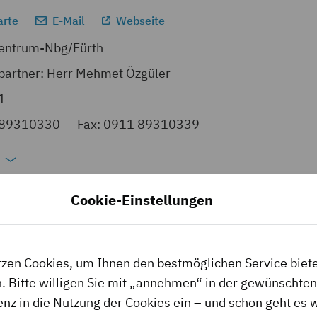
arte
E-Mail
Webseite
entrum-Nbg/Fürth
partner: Herr Mehmet Özgüler
1
189310330
Fax: 0911 89310339
Cookie-Einstellungen
 Kümmersbruck
94,4 km
tzen Cookies, um Ihnen den bestmöglichen Service biet
arte
E-Mail
Webseite
. Bitte willigen Sie mit „annehmen“ in der gewünschten
enz in die Nutzung der Cookies ein – und schon geht es w
erständiger