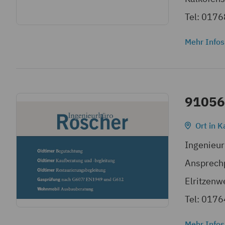
Tel: 017
Mehr Infos
91056
Ort in K
Ingenieu
Ansprechp
Elritzenw
Tel: 017
Mehr Infos