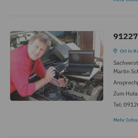
91227
Ort in K
Sachvers
Martin Sc
Ansprechp
Zum Huta
Tel: 0912
Mehr Infos