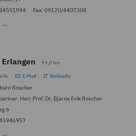
684551994
Fax: 09120/4407308
 Erlangen
99,0 km
arte
E-Mail
Webseite
rbüro Roscher
artner: Herr Prof. Dr. Bjarne Erik Roscher
eg 6
645946957