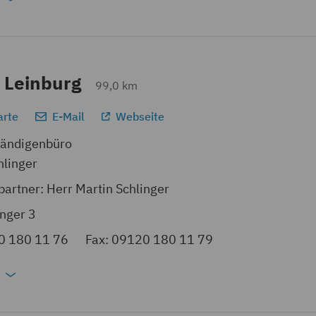
 Leinburg
99,0 km
arte
E-Mail
Webseite
tändigenbüro
hlinger
artner: Herr Martin Schlinger
nger 3
0 180 11 76
Fax: 09120 180 11 79