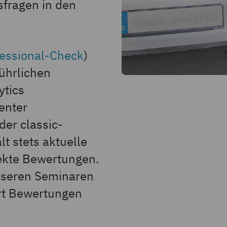
sfragen in den
fessional-Check
)
ührlichen
ytics
enter
der classic-
t stets aktuelle
rekte Bewertungen.
nseren Seminaren
ert Bewertungen