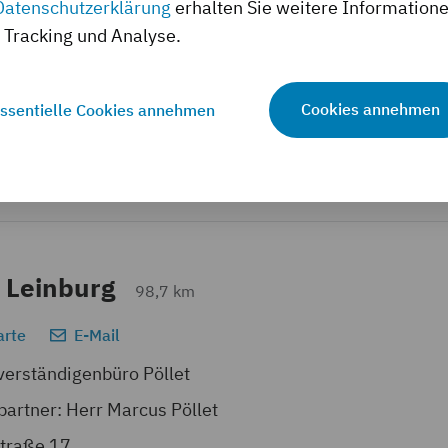
Datenschutzerklärung
erhalten Sie weitere Information
Schenkl GmbH
Tracking und Analyse.
artner: Herr Günther Schenkl GmbH Kfz-Sachverständi
tstraße 1
Cookies annehmen
ssentielle Cookies annehmen
21 / 761731
Fax: 09621 / 760699
 Leinburg
98,7 km
arte
E-Mail
erständigenbüro Pöllet
artner: Herr Marcus Pöllet
traße 17