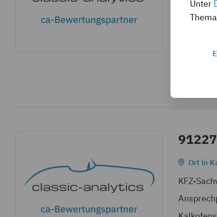
Unter
Günther 
Thema 
Ansprechp
Hammergu
E
Tel: 096
Mehr Infos
91227
Ort in K
KFZ-Sachv
Ansprechp
Kalkofens