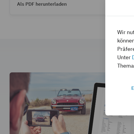
Als PDF herunterladen
Wir nu
können
Präfer
Unter
Thema 
E