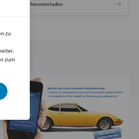
Als PDF herunterladen
en zu
eiter.
en zum